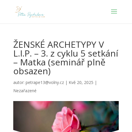
ŽENSKÉ ARCHETYPY V
L.I.P. – 3. z cyklu 5 setkání
– Matka (seminář plně
obsazen)
autor:
petrape13@volny.cz
|
Kvě 20, 2025
|
Nezařazené