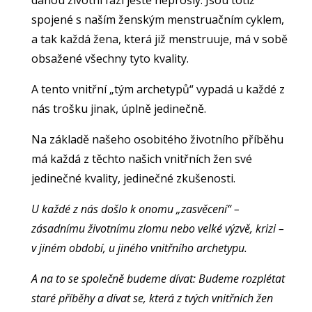
spojené s naším ženským menstruačním cyklem,
a tak každá žena, která již menstruuje, má v sobě
obsažené všechny tyto kvality.
A tento vnitřní „tým archetypů“ vypadá u každé z
nás trošku jinak, úplně jedinečně.
Na základě našeho osobitého životního příběhu
má každá z těchto našich vnitřních žen své
jedinečné kvality, jedinečné zkušenosti.
U každé z nás došlo k onomu „zasvěcení“ –
zásadnímu životnímu zlomu nebo velké výzvě, krizi –
v jiném období, u jiného vnitřního archetypu.
A na to se společně budeme dívat: Budeme rozplétat
staré příběhy a dívat se, která z tvých vnitřních žen