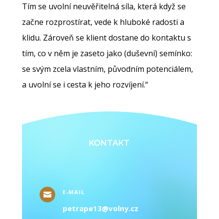
Tím se uvolní neuvěřitelná síla, která když se
začne rozprostírat, vede k hluboké radosti a
klidu. Zároveň se klient dostane do kontaktu s
tím, co v něm je zaseto jako (duševní) semínko:
se svým zcela vlastním, původním potenciálem,
a uvolní se i cesta k jeho rozvíjení.“
KONTAKT
E-MAIL

petrape13@volny.cz