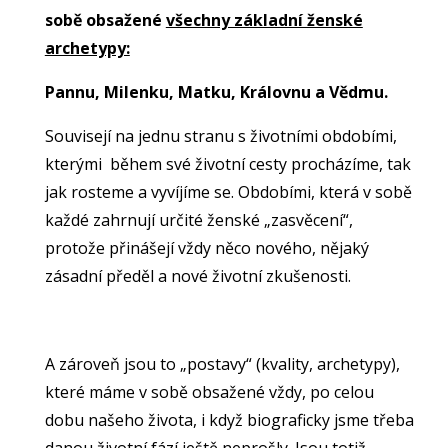
sobě obsažené
všechny základní ženské
archetypy:
Pannu, Milenku, Matku, Královnu a Vědmu.
Souvisejí na jednu stranu s životními obdobími,
kterými během své životní cesty procházíme, tak
jak rosteme a vyvíjíme se. Obdobími, která v sobě
každé zahrnují určité ženské „zasvěcení“,
protože přinášejí vždy něco nového, nějaký
zásadní předěl a nové životní zkušenosti.
A zároveň jsou to „postavy“ (kvality, archetypy),
které máme v sobě obsažené vždy, po celou
dobu našeho života, i když biograficky jsme třeba
danou životní fází ještě neprošly. Jsou totiž