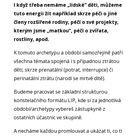
I když třeba nemáme „lidské“ děti, můžeme
tuto energii žít například skrze péči o jiné
členy rozšířené rodiny, péčí o své projekty,
kterým jsme „matkou“, péčí o zvířata,
rostliny, apod.
K tomuto archetypu a období samozřejmě patří
všechna témata spojená i s případnou ztrátou
dětí, skrze prenatální (potrat, interrupce) či
perinatální ztrátu (narodí se mrtvé dítě).
Budeme pracovat se základní strukturou
konstelačního formátu LIP, kde si za jednotlivá
období/archetypy vybereš zástupkyně z
ostatních účastnic ve skupině.
A necháme každou promlouvat a ukázat ti, co ti