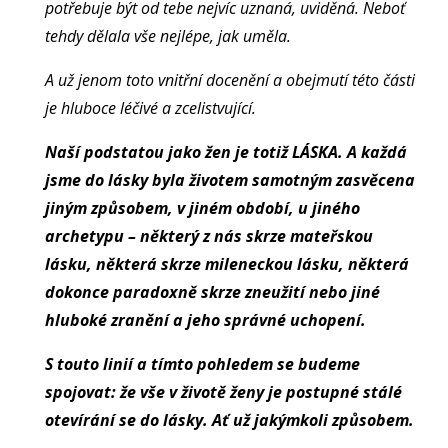
potřebuje být od tebe nejvíc uznaná, uviděná. Neboť
tehdy dělala vše nejlépe, jak uměla.
A už jenom toto vnitřní docenění a obejmutí této části
je hluboce léčivé a zcelistvující.
Naší podstatou jako žen je totiž LÁSKA. A každá
jsme do lásky byla životem samotným zasvěcena
jiným způsobem, v jiném období, u jiného
archetypu – některý z nás skrze mateřskou
lásku, některá skrze mileneckou lásku, některá
dokonce paradoxně skrze zneužití nebo jiné
hluboké zranění a jeho správné uchopení.
S touto linií a tímto pohledem se budeme
spojovat: že vše v životě ženy je postupné stálé
otevírání se do lásky. Ať už jakýmkoli způsobem.