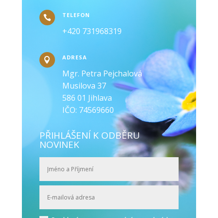
TELEFON

+420 731968319
ADRESA

Mgr. Petra Pejchalová
Musilova 37
586 01 Jihlava
IČO: 74569660
PŘIHLÁŠENÍ K ODBĚRU
NOVINEK